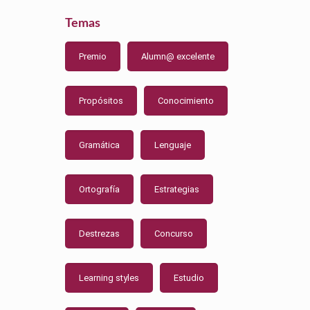
Temas
Premio
Alumn@ excelente
Propósitos
Conocimiento
Gramática
Lenguaje
Ortografía
Estrategias
Destrezas
Concurso
Learning styles
Estudio