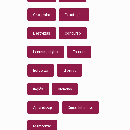
Ortografía
Estrategias
Destrezas
Concurso
Learning styles
Estudio
Esfuerzo
Idiomas
Inglés
Ciencias
Aprendizaje
Curso Intensivo
Memorizar