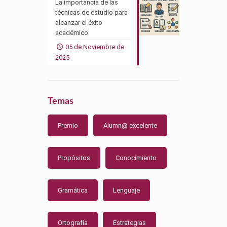
La importancia de las
técnicas de estudio para
alcanzar el éxito
académico
05 de Noviembre de
2025
Temas
Premio
Alumn@ excelente
Propósitos
Conocimiento
Gramática
Lenguaje
Ortografía
Estrategias