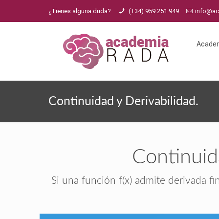
¿Tienes alguna duda?
(+34) 959 251 949
info@a
Acade
Continuidad y Derivabilidad.
Continuid
Si una función f(x) admite derivada fi