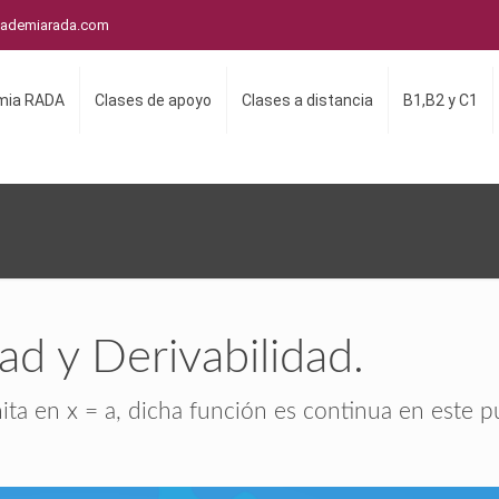
cademiarada.com
mia RADA
Clases de apoyo
Clases a distancia
B1,B2 y C1
ad y Derivabilidad.
nita en x = a, dicha función es continua en este p